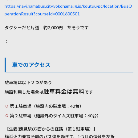
https://navi.hamabus.city.yokohama.lg.jp/koutuu/pc/location/BusO
perationResult?courseId=0001600501
タクシーだと片道
約2,000円
だそうです
：
車でのアクセス
駐車場は以下２つがあり
駐車料金は無料
施設利用した場合は
です
第１駐車場（施設内の駐車場：42台）
第２駐車場（施設外のタイムズ駐車場：60台）
【生麦(鶴見駅)方面からの経路（第１駐車場）】
横浜火力発電所前のバス停を過ぎて、1つ目の信号を左折