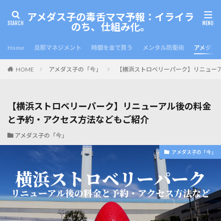
アメダス子の毒舌ママ予報：イライラ
のち、仕組み化。
Home
旦那マネジメント
時間を金で買う
メンタル防衛術
アメダス
HOME
アメダス子の「今」
【横浜ストロベリーパーク】リニュー
【横浜ストロベリーパーク】リニューアル後の料金
と予約・アクセス方法などもご紹介
アメダス子の「今」
アメダス子の「今」