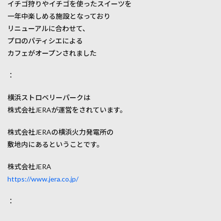
イチゴ狩りやイチゴを使ったスイーツを
2.2
予約
一年中楽しめる施設となっており
方法
リニューアルに合わせて、
3
プロのパティシエによる
横浜
カフェがオープンされました
スト
ロベ
：
リー
パー
クの
横浜ストロベリーパークは
料金
株式会社JERAが運営をされています。
は？
4
株式会社JERAの横浜火力発電所の
横浜
敷地内にあるということです。
スト
ロベ
リー
株式会社JERA
パー
https://www.jera.co.jp/
クの
場所
とア
：
クセ
ス