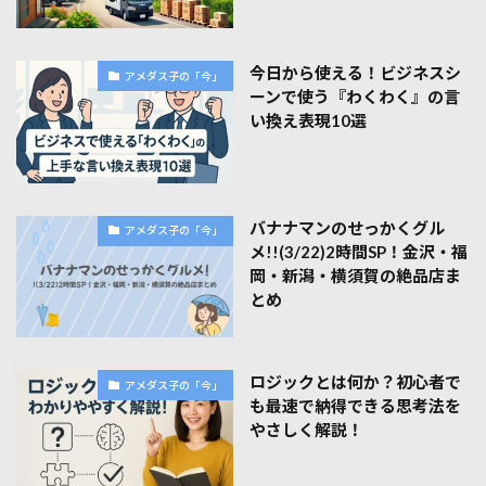
今日から使える！ビジネスシ
アメダス子の「今」
ーンで使う『わくわく』の言
い換え表現10選
バナナマンのせっかくグル
アメダス子の「今」
メ!!(3/22)2時間SP！金沢・福
岡・新潟・横須賀の絶品店ま
とめ
ロジックとは何か？初心者で
アメダス子の「今」
も最速で納得できる思考法を
やさしく解説！