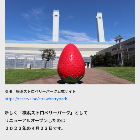
ル・
オー
プ
ン！
2
横浜
スト
ロベ
リー
パー
クの
営業
時間
と予
約方
引用：横浜ストロベリーパーク公式サイト
法
https://reserva.be/strawberrypark
は？
2.1
新しく
「横浜ストロベリーパーク」
として
営業
リニューアルオープンしたのは
時間
と予
２０２２年の４月２３日
です。
約枠