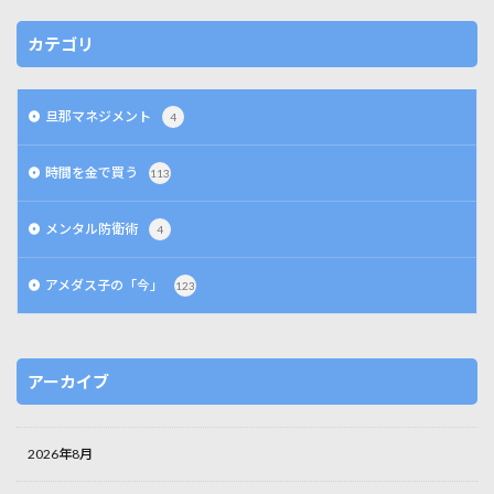
カテゴリ
旦那マネジメント
4
時間を金で買う
113
メンタル防衛術
4
アメダス子の「今」
123
アーカイブ
2026年8月