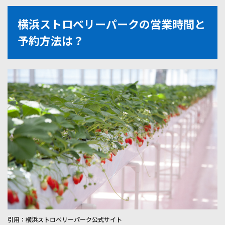
4.1
横浜ストロベリーパークの営業時間と
電車
＋バ
予約方法は？
スで
のア
クセ
ス
4.2
車で
のア
クセ
ス
5
横浜
スト
ロベ
リー
パー
ク
リニ
ュー
アル
引用：横浜ストロベリーパーク公式サイト