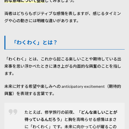
的な意味について整理
してみましょう。
の使
い分
両者はどちらもポジティブな感情を表しますが、感じるタイミン
け
グや心の動きには明確な違いがあります。
5
文化
的背
景と
「わくわく」とは？
心理
的解
説
「わくわく」とは、これから起こる楽しいことや期待している出
5.1
来事を思い浮かべたときに湧き上がる内面的な興奮のことを指し
日本
ます。
文化
にお
ける
未来に対する希望や楽しみへの anticipatory excitement（期待的
感情
興奮）を表現する言葉です。
表現
5.2
脳科
たとえば、修学旅行の前夜、「
どんな楽しいことが
学的
待っているんだろう
」と胸を高鳴らせる感情はまさ
にみ
る期
に「わくわく」です。未来に向かって心が躍るこの