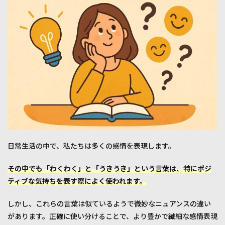
き」
の違
いを
知る
べき
か
2
「わ
くわ
く」
と
「う
きう
き」
の基
日常生活の中で、私たちは多くの感情を表現します。
本的
な意
味
その中でも「わくわく」と「うきうき」という言葉は、特にポジ
2.1
ティブな気持ちを表す際によく使われます。
「わ
くわ
しかし、これらの言葉は似ているようで微妙なニュアンスの違い
く」
があります。正確に使い分けることで、より豊かで繊細な感情表現
と