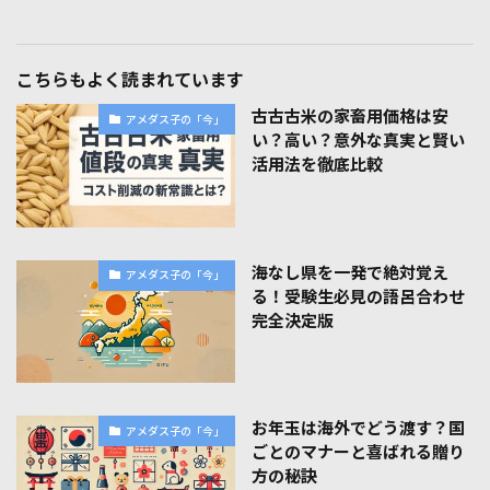
こちらもよく読まれています
古古古米の家畜用価格は安
アメダス子の「今」
い？高い？意外な真実と賢い
活用法を徹底比較
海なし県を一発で絶対覚え
アメダス子の「今」
る！受験生必見の語呂合わせ
完全決定版
お年玉は海外でどう渡す？国
アメダス子の「今」
ごとのマナーと喜ばれる贈り
方の秘訣