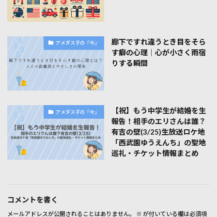
廊下ですれ違うとき目をそら
アメダス子の「今」
す癖の心理｜心が小さく雨宿
りする瞬間
【祝】もう中学生が結婚を生
アメダス子の「今」
報告！相手のエリさんは誰？
有吉の壁(3/25)生放送ロケ地
「西武園ゆうえんち」の聖地
巡礼・チケット情報まとめ
コメントを書く
メールアドレスが公開されることはありません。
※
が付いている欄は必須項