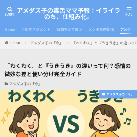
アメダス子の毒舌ママ予報：イライラ
のち、仕組み化。
Home
旦那マネジメント
時間を金で買う
メンタル防衛術
アメダス
HOME
アメダス子の「今」
『わくわく』と『うきうき』の違いっ
『わくわく』と『うきうき』の違いって何？感情の
微妙な差と使い分け完全ガイド
アメダス子の「今」
アメダス子の「今」