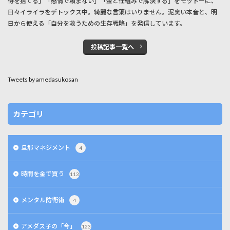
待を捨てる」「感情で頼まない」「金と仕組みで解決する」をモットーに、
日々イライラをデトックス中。綺麗な言葉はいりません。泥臭い本音と、明
日から使える「自分を救うための生存戦略」を発信しています。
投稿記事一覧へ
Tweets by amedasukosan
カテゴリ
旦那マネジメント
4
時間を金で買う
113
メンタル防衛術
4
アメダス子の「今」
123