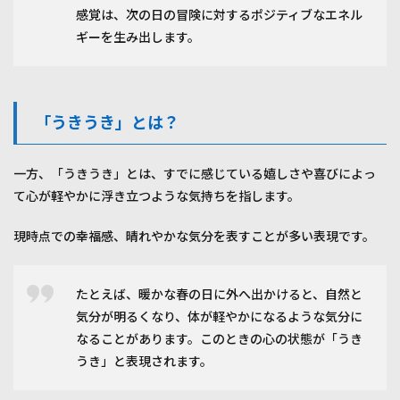
待と
感覚は、次の日の冒険に対するポジティブなエネル
幸福
ギーを生み出します。
感の
違い
6
他言
語と
「うきうき」とは？
の比
較
一方、「うきうき」とは、すでに感じている嬉しさや喜びによっ
6.1
て心が軽やかに浮き立つような気持ちを指します。
英語
との
ニュ
現時点での幸福感、晴れやかな気分を表すことが多い表現です。
アン
スの
違い
たとえば、暖かな春の日に外へ出かけると、自然と
6.2
気分が明るくなり、体が軽やかになるような気分に
他文
なることがあります。このときの心の状態が「うき
化に
おけ
うき」と表現されます。
る感
情表