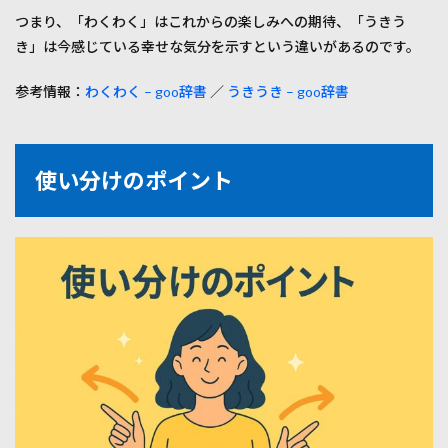
現
つまり、「わくわく」はこれからの楽しみへの期待、「うきう
7
き」は今感じている幸せな気分を示すという違いがあるのです。
まと
め：
参考情報：
わくわく – goo辞書
／
うきうき – goo辞書
感情
表現
を豊
かに
する
使い分けのポイント
ため
に