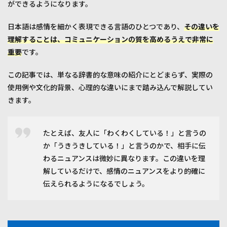
は？
ができるようになります。
2.2
日本語は感情を細かく表現できる言語のひとつであり、
その違いを
「う
きう
理解することは、コミュニケーションの質を高めるうえで非常に
き」
重要
です。
と
は？
この記事では、単なる辞書的な意味の紹介にとどまらず、実際の
3
使用例や文化的背景、心理的な違いにまで踏み込んで解説してい
使い
きます。
分け
のポ
イン
ト
たとえば、友人に「わくわくしている！」と言うの
3.1
か「うきうきしている！」と言うのかで、相手に伝
未来
わるニュアンスは微妙に異なります。この違いを理
への
解しているだけで、感情のニュアンスをより的確に
期待
vs 現
伝えられるようになるでしょう。
在の
高揚
3.2
感情