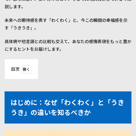
説します。
未来への期待感を表す「わくわく」と、今この瞬間の幸福感を示
す「うきうき」。
具体例や他言語との比較も交えて、あなたの感情表現をもっと豊か
にするヒントをお届けします。
目次
1
はじ
め
に：
なぜ
はじめに：なぜ「わくわく」と「うき
「わ
くわ
うき」の違いを知るべきか
く」
と
「う
きう