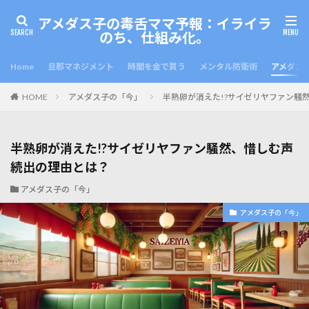
アメダス子の毒舌ママ予報：イライラ
のち、仕組み化。
Home
旦那マネジメント
時間を金で買う
メンタル防衛術
アメダス
HOME
アメダス子の「今」
半熟卵が消えた!?サイゼリヤファン騒
半熟卵が消えた!?サイゼリヤファン騒然、惜しむ声
続出の理由とは？
アメダス子の「今」
アメダス子の「今」