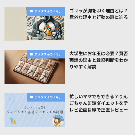
ゴリラが胸を叩く理由とは？
アメダス子の「今」
意外な理由と行動の謎に迫る
大学生にお年玉は必要？賛否
アメダス子の「今」
両論の理由と最終判断をわか
りやすく解説
忙しいママでもできる？りん
アメダス子の「今」
ごちゃん缶詰ダイエットをテ
レビ企画目線で正直レビュー