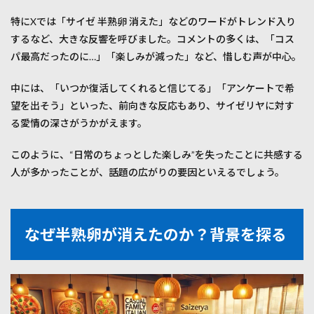
不足
特にXでは「サイゼ 半熟卵 消えた」などのワードがトレンド入り
の三
重苦
するなど、大きな反響を呼びました。コメントの多くは、「コス
パ最高だったのに…」「楽しみが減った」など、惜しむ声が中心。
3
変わ
った
中には、「いつか復活してくれると信じてる」「アンケートで希
のは
望を出そう」といった、前向きな反応もあり、サイゼリヤに対す
半熟
卵だ
る愛情の深さがうかがえます。
けじ
ゃな
このように、“日常のちょっとした楽しみ”を失ったことに共感する
い！
人が多かったことが、話題の広がりの要因といえるでしょう。
3.1
ほか
にも
消え
なぜ半熟卵が消えたのか？背景を探る
た人
気メ
ニュ
ーと
は？
3.2