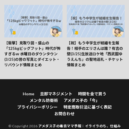
【衝撃】見取り図・盛山の
【祝】もう中学生が結婚を生報
「125kgビッグフット」時代が怖
告！相手のエリさんは誰？有吉の
すぎるｗ 水曜日のダウンタウン
壁(3/25)生放送ロケ地「西武園ゆ
(3/25)の昔の写真とダイエット・
うえんち」の聖地巡礼・チケット
リバウンド情報まとめ
情報まとめ
Home
旦那マネジメント
時間を金で買う
メンタル防衛術
アメダス子の「今」
プライバシーポリシー
特定商取引法に基づく表記
お問合わせ
© Copyright 2026
アメダス子の毒舌ママ予報：イライラのち、仕組み