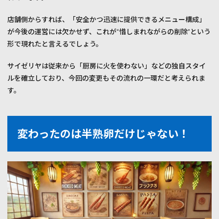
共感
しつ
店舗側からすれば、「安全かつ迅速に提供できるメニュー構成」
つ、
今の
が今後の運営には欠かせず、これが“惜しまれながらの削除”という
サイ
形で現れたと言えるでしょう。
ゼも
楽し
もう
サイゼリヤは従来から「厨房に火を使わない」などの独自スタイ
ルを確立しており、今回の変更もその流れの一環だと考えられま
す。
変わったのは半熟卵だけじゃない！