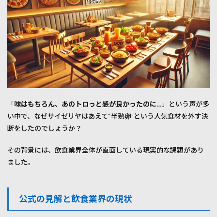
逆に
増え
た・
変わ
っ
た“新
メニ
ュ
ー”も
注目
4
「
味はもちろん、あのトロっと感が良かったのに…
」という声が多
サイ
い中で、なぜサイゼリヤはあえて“半熟卵”という人気食材を外す決
ゼの
楽し
断をしたのでしょうか？
み方
は“進
その背景には、飲食業界全体が直面している現実的な課題があり
化”し
てい
ました。
る？
4.1
おす
公式の見解と飲食業界の現状
すめ
の組