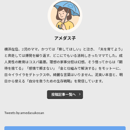
アメダス子
横浜在住、2児のママ。かつては「察してほしい」と泣き、「夫を育てよう」
と奔走しては爆発を繰り返す、どこにでもいる消耗しきったママでした。成
人男性の教育はコスパ最悪。理想の家事分担は幻想。そう悟ってからは「期
待を捨てる」「感情で頼まない」「金と仕組みで解決する」をモットーに、
日々イライラをデトックス中。綺麗な言葉はいりません。泥臭い本音と、明
日から使える「自分を救うための生存戦略」を発信しています。
投稿記事一覧へ
Tweets by amedasukosan