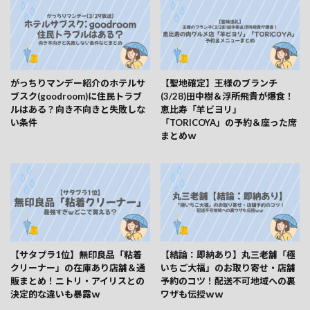
がっちりマンデー紹介のホテルサ
【聖地確定】王様のブランチ
ブスク(goodroom)に住民トラブ
(3/28)田中樹＆浮所飛貴が爆食！
ルはある？向き不向きと失敗しな
恵比寿「羊ビヨリ」
い条件
「TORICOYA」の予約＆座った席
まとめｗ
【サタプラ1位】無印良品「粘着
【結論：即納あり】丸三老舗「極
クリーナー」の在庫あり店舗＆通
いちご大福」のお取り寄せ・店舗
販まとめ！ニトリ・アイリスとの
予約のコツ！配送不可地域への裏
決定的な違いも暴露ｗ
ワザも伝授ｗｗ