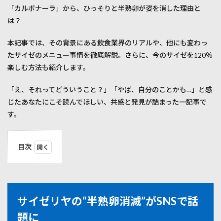
「カルボナーラ」から、ひっそりと半熟卵が姿を消した理由と
は？
本記事では、その背景にある飲食業界のリアルや、他にも変わっ
たサイゼのメニュー事情を徹底解説。さらに、今のサイゼを120％
楽しむ方法も紹介します。
「え、それってどういうこと？」「やば、自分のことかも…」と感
じたあなたにこそ読んでほしい、共感と発見が詰まった一記事で
す。
目次
1
サイ
ゼリ
ヤ
の“半
サイゼリヤの“半熟卵消滅”がSNSで話
熟卵
消
題に