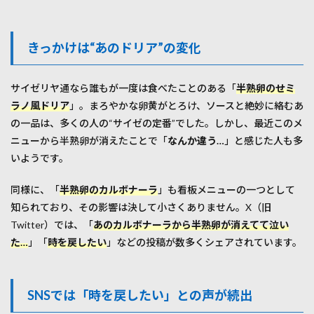
なぜ
半熟
卵が
きっかけは“あのドリア”の変化
消え
たの
か？
背景
サイゼリヤ通なら誰もが一度は食べたことのある「
半熟卵のせミ
を探
ラノ風ドリア
」。まろやかな卵黄がとろけ、ソースと絶妙に絡むあ
る
の一品は、多くの人の“サイゼの定番”でした。しかし、最近このメ
2.1
ニューから半熟卵が消えたことで「
なんか違う…
」と感じた人も多
公式
いようです。
の見
解と
飲食
同様に、「
半熟卵のカルボナーラ
」も看板メニューの一つとして
業界
知られており、その影響は決して小さくありません。X（旧
の現
Twitter）では、「
あのカルボナーラから半熟卵が消えてて泣い
状
た…
」「
時を戻したい
」などの投稿が数多くシェアされています。
2.2
衛
生・
効
SNSでは「時を戻したい」との声が続出
率・
人手