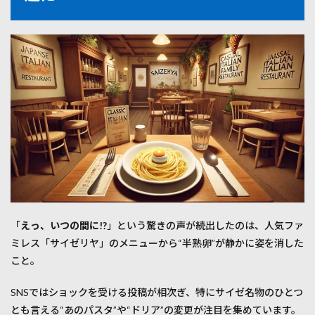
滅”が
SNS
で話
題に
1.1
きっ
かけ
は“あ
のド
リ
ア”の
変化
1.2
SNSで
は
「時
「
えっ、いつの間に!?
」という驚きの声が続出したのは、人気ファ
を戻
した
ミレス「サイゼリヤ」のメニューから“半熟卵”が静かに姿を消した
い」
こと。
との
声が
続出
SNSではショックを受ける投稿が相次ぎ、特にサイゼ名物のひとつ
とも言える“あのパスタ”や“ドリア”の変更が注目を集めています。
2