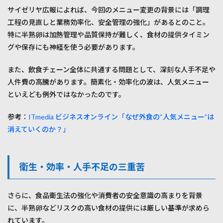
み合
サイゼリヤ広報によれば、今回のメニュー変更の背景には「調理
わせ
工程の見直しと業務効率化、安全管理の強化」があるとのこと。
＆ア
レン
特に半熟卵は加熱管理や品質保持が難しく、食材の提供タイミン
ジ
グや保存にも神経を使う必要があります。
4.2
これ
また、飲食チェーン全体に共通する問題として、深刻な人手不足や
から
人件費の高騰があります。簡素化・効率化の波は、人気メニュー
期待
の新
といえども例外ではなかったのです。
商
品・
参考：
ITmedia ビジネスオンライン「なぜ外食の“人気メニュー”は
復活
希望
消えていくのか？」
の声
も
5
衛生・効率・人手不足の三重苦
まと
め：
消え
さらに、食品衛生法の強化や消費者の安全意識の高まりを背景
た“あ
に、半熟卵などリスクの高い食材の提供には厳しい基準が求めら
の
味”に
れています。