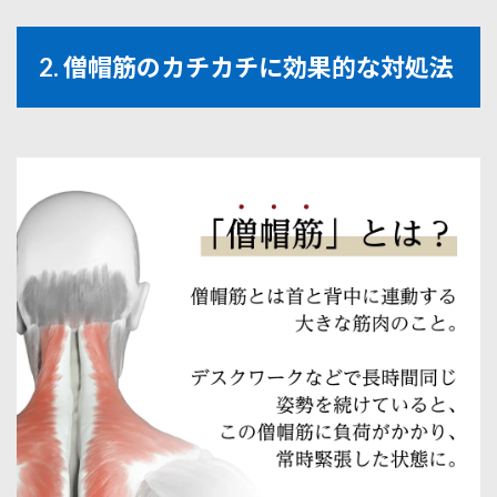
のカ
チカ
チを
2. 僧帽筋のカチカチに効果的な対処法
予防
する
生活
習慣
3.1
3-1.
正し
い姿
勢の
維持
とそ
の重
要性
3.2
3-2.
運動
不足
解消
のた
めの