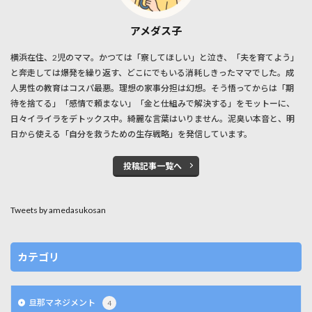
アメダス子
横浜在住、2児のママ。かつては「察してほしい」と泣き、「夫を育てよう」
と奔走しては爆発を繰り返す、どこにでもいる消耗しきったママでした。成
人男性の教育はコスパ最悪。理想の家事分担は幻想。そう悟ってからは「期
待を捨てる」「感情で頼まない」「金と仕組みで解決する」をモットーに、
日々イライラをデトックス中。綺麗な言葉はいりません。泥臭い本音と、明
日から使える「自分を救うための生存戦略」を発信しています。
投稿記事一覧へ
Tweets by amedasukosan
カテゴリ
旦那マネジメント
4