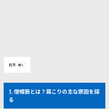
目次
1
1. 僧
帽筋
と
は？
1. 僧帽筋とは？肩こりの主な原因を探
肩こ
りの
る
主な
原因