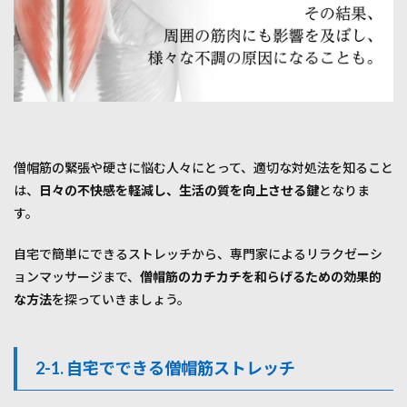
簡単
なエ
クサ
サイ
ズ
3.3
3-3.
僧帽
筋を
僧帽筋の緊張や硬さに悩む人々にとって、適切な対処法を知ること
強化
する
は、
日々の不快感を軽減し、生活の質を向上させる鍵
となりま
筋ト
す。
レ方
法
自宅で簡単にできるストレッチから、専門家によるリラクゼーシ
4
ョンマッサージまで、
僧帽筋のカチカチを和らげるための効果的
4. ま
な方法
を探っていきましょう。
と
め：
僧帽
筋の
2-1. 自宅でできる僧帽筋ストレッチ
カチ
カチ
を解