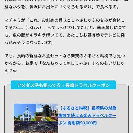
らす
鮮なネタを、贅沢にお出汁に「くぐらせるだけ」で食べるの。
みた
っぷ
り！
マチャミが「これ、お刺身の旨味としゃぶしゃぶの甘みが合体し
老李
てるわ……（※わｗ）」ってうっとりしてたけど、画面越しに見て
（ラ
も、魚の脂がキラキラ輝いてて、あたしもお箸持参でテレビに突
オ
リ）
っ込みそうになったよ(笑)
の濃
厚ち
でも、長崎の新鮮なお魚セットなら楽天のふるさと納税でも見つ
ゃん
ぽん
かるから、お家で「なんちゃって刺ししゃぶ」するのもアリじゃ
に悶
ん？ｗ
絶ｗ
2
雲仙
の絶
景＆
温泉
【ふるさと納税】長崎県の対象
蒸し
も！
施設で使える楽天トラベルクー
三連
ポン 寄附額50,000円
休に
行き