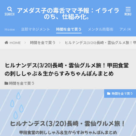
アメダス子の毒舌ママ予報：イライラ
のち、仕組み化。
Home
旦那マネジメント
時間を金で買う
メンタル防衛術
アメダス
HOME
時間を金で買う
ヒルナンデス(3/20)長崎・雲仙グルメ旅
ヒルナンデス(3/20)長崎・雲仙グルメ旅！甲田食堂
の刺ししゃぶ＆生からすみちゃんぽんまとめ
時間を金で買う
時間を金で買う