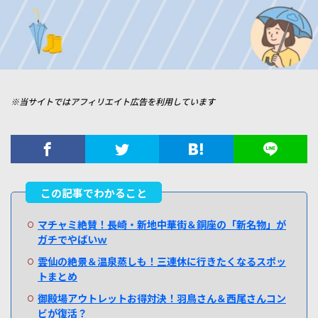
※当サイトではアフィリエイト広告を利用しています
マチャミ絶賛！長崎・新地中華街＆銅座の「新名物」が
ガチでやばいｗ
雲仙の絶景＆温泉蒸しも！三連休に行きたくなるスポッ
トまとめ
御殿場アウトレットお得対決！羽鳥さん＆西尾さんコン
ビが復活？