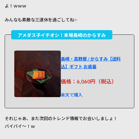
よ！ｗｗｗ
みんなも素敵な三連休を過ごしてね✨
長崎・高野屋 / からすみ【送料
込】ギフト お歳暮
価格：6,060円（税込）
楽天で購入
それじゃあ、また次回のトレンド情報でお会いしましょ！
バイバイ〜！ｗ