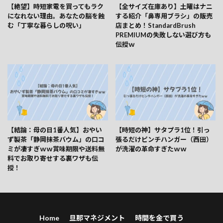
【絶望】時短家電を買ってもラク
【全サイズ在庫あり】土曜はナニ
になれない理由。あなたの脳を蝕
する紹介「鼻専用ブラシ」の販売
む「丁寧な暮らしの呪い」
店まとめ！StandardBrush
PREMIUMの失敗しない選び方も
伝授ｗ
【結論：母の日1番人気】おやい
【時短の神】サタプラ1位！引っ
ず製茶「静岡抹茶バウム」の口コ
張るだけピンチハンガー（西田）
ミが凄すぎｗｗ賞味期限や送料無
が洗濯の革命すぎたｗｗ
料でお取り寄せする裏ワザも伝
授！
Home
旦那マネジメント
時間を金で買う