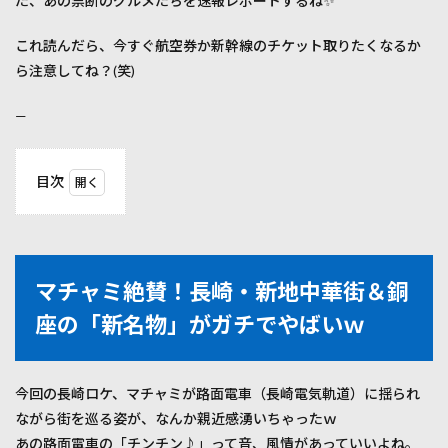
た、あの禁断のグルメたちを速報レポートするね✨
これ読んだら、今すぐ航空券か新幹線のチケット取りたくなるか
ら注意してね？(笑)
—
目次
1
マチ
ャミ
絶
賛！
マチャミ絶賛！長崎・新地中華街＆銅
長
崎・
座の「新名物」がガチでやばいｗ
新地
中華
街＆
銅座
今回の長崎ロケ、マチャミが路面電車（長崎電気軌道）に揺られ
の
ながら街を巡る姿が、なんか親近感湧いちゃったｗ
「新
あの路面電車の「チンチン♪」って音、風情があっていいよね。
名