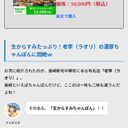
たく
価格：50,000円（税込）
なる
スポ
楽天で購入
ット
まと
め
2.1
雲仙
生からすみたっぷり！老李（ラオリ）の濃厚ち
の温
ゃんぽんに悶絶ｗ
泉蒸
し体
験：
手順
お次に紹介されたのが、長崎新地中華街にある有名店
「老李（ラ
はこ
オリ）」
。
んな
長崎といえばちゃんぽんだけど、ここのは一味も二味も違うんだ
感
じ！
よね！
3
御殿
その名も、
「生からすみちゃんぽん」
！！
場ア
ウト
レッ
アメダス子
トお