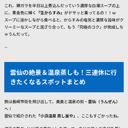
得対
これ、鶏ガラを半日以上煮込んだっていう濃厚な白濁スープの上
決！
に、黄金色に輝く
「生からすみ」
がドサッと乗ってるの！！ｗ
羽鳥
さん
スープに溶かしながら食べると、からすみの塩気と濃厚な旨味がク
＆西
リーミーなスープと混ざり合って、もう「究極のコク」が完成しち
尾さ
んコ
ゃうんだって。
ンビ
が復
—
活？
4
まと
め：
雲仙の絶景＆温泉蒸しも！三連休に行
長崎
グル
きたくなるスポットまとめ
メで
お腹
を満
たし
旅は長崎市街を飛び出して、美食と温泉の街・
雲仙（うんぜん）
たい
へ！
じゃ
ん！
雲仙で紹介された
「小浜温泉 蒸し釜や」
、ここもすごかったね。