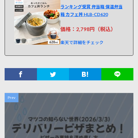
ランキング受賞 弁当箱 保温弁当
箱 カフェ丼 HLB-CD620
価格：2,798円（税込）
楽天で詳細をチェック
Prev