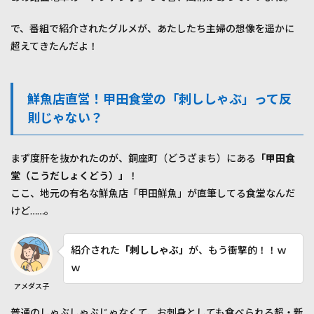
物」
がガ
で、番組で紹介されたグルメが、あたしたち主婦の想像を遥かに
チで
超えてきたんだよ！
やば
いｗ
1.1
鮮魚
鮮魚店直営！甲田食堂の「刺ししゃぶ」って反
店直
則じゃない？
営！
甲田
食堂
まず度肝を抜かれたのが、銅座町（どうざまち）にある
「甲田食
の
「刺
堂（こうだしょくどう）」
！
しし
ここ、地元の有名な鮮魚店「甲田鮮魚」が直筆してる食堂なんだ
ゃ
ぶ」
けど……。
って
反則
じゃ
紹介された
「刺ししゃぶ」
が、もう衝撃的！！ｗ
な
ｗ
い？
アメダス子
1.2
生か
普通のしゃぶしゃぶじゃなくて、お刺身としても食べられる超・新