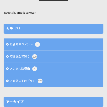
Tweets by amedasukosan
カテゴリ
旦那マネジメント
4
時間を金で買う
108
メンタル防衛術
4
アメダス子の「今」
123
アーカイブ