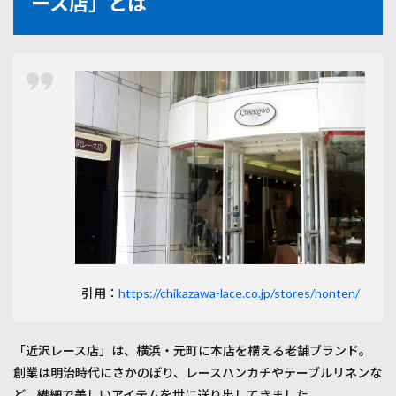
ース店」とは
る
「近
沢レ
ース
店」
とは
2
柑橘
モチ
ーフ
が映
え
る、
爽や
かな
デザ
イン
引用：
https://chikazawa-lace.co.jp/stores/honten/
の魅
力
3
「近沢レース店」は、横浜・元町に本店を構える老舗ブランド。
素材
創業は明治時代にさかのぼり、レースハンカチやテーブルリネンな
と質
感｜
ど、繊細で美しいアイテムを世に送り出してきました。