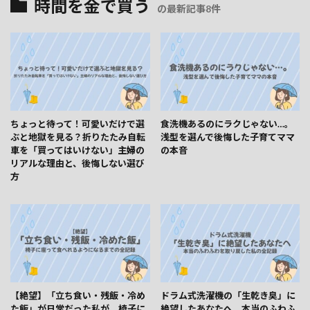
時間を金で買う
の最新記事8件
ちょっと待って！可愛いだけで選
食洗機あるのにラクじゃない…。
ぶと地獄を見る？折りたたみ自転
浅型を選んで後悔した子育てママ
車を「買ってはいけない」主婦の
の本音
リアルな理由と、後悔しない選び
方
【絶望】「立ち食い・残飯・冷め
ドラム式洗濯機の「生乾き臭」に
た飯」が日常だった私が、椅子に
絶望したあなたへ。本当のふわふ