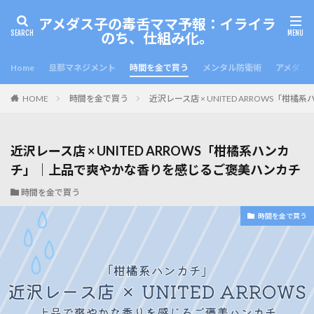
アメダス子の毒舌ママ予報：イライラ
のち、仕組み化。
Home
旦那マネジメント
時間を金で買う
メンタル防衛術
アメダス
HOME
時間を金で買う
近沢レース店 × UNITED ARROWS
近沢レース店 × UNITED ARROWS「柑橘系ハンカ
チ」｜上品で爽やかな香りを感じるご褒美ハンカチ
時間を金で買う
時間を金で買う