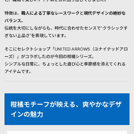
手に
した
特徴は、
職人による丁寧なレースワーク
と
現代デザインの絶妙な
瞬間
に伝
バランス
。
わる
伝統を大切にしながらも、時代に合わせたセンスで“クラシックす
上質
ぎない上品さ”を表現しています。
さ
4
そこにセレクトショップ「UNITED ARROWS（ユナイテッドアロ
SNS
ーズ）」がコラボしたのが今回の柑橘シリーズ。
でも
話
シンプルな日常に、ちょっとした遊び心と季節感を添えてくれる
題！
アイテムです。
口コ
ミで
見る
人気
の理
由
柑橘モチーフが映える、爽やかなデザ
5
インの魅力
贈り
物に
も、
自分