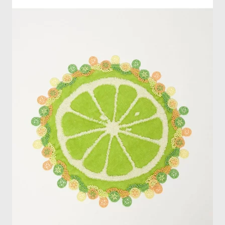
への
ご褒
美に
もお
すす
め
6
まと
め｜
心が
ふわ
っと
華や
ぐ“柑
橘ハ
ンカ
チ”