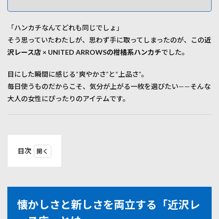
「ハンカチなんてどれも同じでしょ」
そう思っていたわたしが、思わず手に取ってしまったのが、この
近
沢レース店 × UNITED ARROWSの柑橘系ハンカチ
でした。
目にした瞬間に感じる“爽やかさ”と“上品さ”。
毎日使うものだからこそ、気分が上がる一枚を選びたい——そんな
大人の女性にぴったりのアイテムです。
目次
1
懐か
しさ
と新
しさ
懐かしさと新しさを両立する「近沢レ
を両
立す