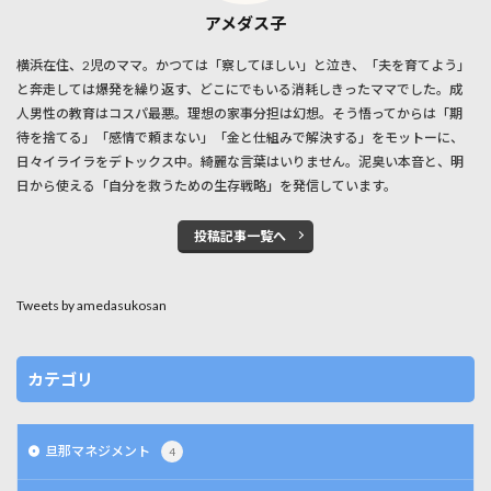
アメダス子
横浜在住、2児のママ。かつては「察してほしい」と泣き、「夫を育てよう」
と奔走しては爆発を繰り返す、どこにでもいる消耗しきったママでした。成
人男性の教育はコスパ最悪。理想の家事分担は幻想。そう悟ってからは「期
待を捨てる」「感情で頼まない」「金と仕組みで解決する」をモットーに、
日々イライラをデトックス中。綺麗な言葉はいりません。泥臭い本音と、明
日から使える「自分を救うための生存戦略」を発信しています。
投稿記事一覧へ
Tweets by amedasukosan
カテゴリ
旦那マネジメント
4