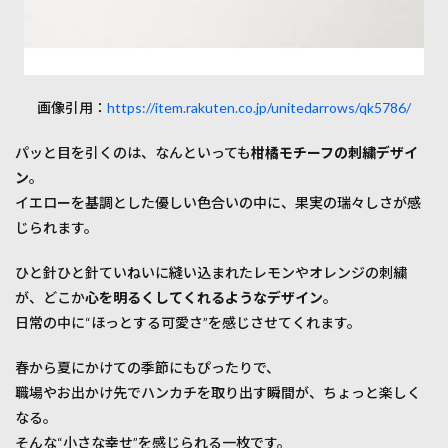
画像引用：
https://item.rakuten.co.jp/unitedarrows/qk5786/
パッと目を引くのは、なんといっても
柑橘モチーフの刺繍デザイ
ン
。
イエローを基調とした優しい色合いの中に、果実の瑞々しさが感
じられます。
ひと針ひと針ていねいに縫い込まれたレモンやオレンジの刺繍
が、どこか
心を明るくしてくれるようなデザイン
。
日常の中に“ほっとする可愛さ”を感じさせてくれます。
春から夏にかけての季節にもぴったりで、
職場やお出かけ先でハンカチを取り出す瞬間が、ちょっと楽しく
なる。
そんな“小さな幸せ”を感じられる一枚です。