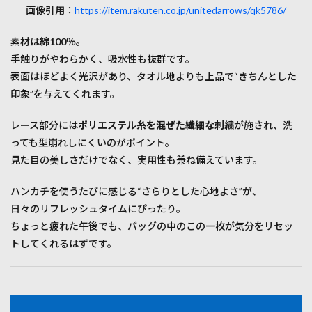
画像引用：
https://item.rakuten.co.jp/unitedarrows/qk5786/
素材は
綿100％
。
手触りがやわらかく、吸水性も抜群です。
表面はほどよく光沢があり、タオル地よりも上品で“きちんとした
印象”を与えてくれます。
レース部分には
ポリエステル糸を混ぜた繊細な刺繍
が施され、洗
っても型崩れしにくいのがポイント。
見た目の美しさだけでなく、実用性も兼ね備えています。
ハンカチを使うたびに感じる“さらりとした心地よさ”が、
日々のリフレッシュタイムにぴったり。
ちょっと疲れた午後でも、バッグの中のこの一枚が気分をリセッ
トしてくれるはずです。